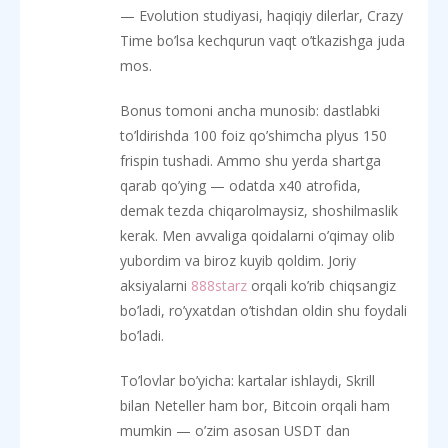
— Evolution studiyasi, haqiqiy dilerlar, Crazy
Time bo’lsa kechqurun vaqt o’tkazishga juda
mos.
Bonus tomoni ancha munosib: dastlabki
to’ldirishda 100 foiz qo’shimcha plyus 150
frispin tushadi. Ammo shu yerda shartga
qarab qo’ying — odatda x40 atrofida,
demak tezda chiqarolmaysiz, shoshilmaslik
kerak. Men avvaliga qoidalarni o’qimay olib
yubordim va biroz kuyib qoldim. Joriy
aksiyalarni
888starz
orqali ko’rib chiqsangiz
bo’ladi, ro’yxatdan o’tishdan oldin shu foydali
bo’ladi.
To’lovlar bo’yicha: kartalar ishlaydi, Skrill
bilan Neteller ham bor, Bitcoin orqali ham
mumkin — o’zim asosan USDT dan