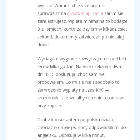
wyjscie. Warunki i biezace promki
sprawdzisz na
mostbet aplikacja
zanim sie
zarejestrujesz. Wplata minimalna to bodajze
8 zl, smiech, konto zalozylem w kilkadziesiat
sekund, dokumenty zatwierdzili po niecalej
dobie.
Wyciagam wygrane zazwyczaj na e-portfel i
leci w kilka godzin. Na Vise czekalem dwa
dni. BTC obsluguja, choc sam nie
probowalem. Co mi sie nie spodobalo to
zamrozenie wyplaty na czas KYC —
zrozumiale, ale wolalbym zrobic to od razu
przy zapisie.
Czat z konsultantem po polsku dziala,
chociaz o drugiej w nocy odpowiadali mi po
angielsku. Odpisuja w kilka minut,