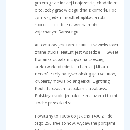
gralem gdzie indziej i najczesciej chodzilo mi
o to, zeby grac w ciagu dnia z komorki. Pod
tym wzgledem mostbet aplikacja robi
robote — nie tnie nawet na moim
zajechanym Samsungu.
Automatow jest tam z 3000+ i w wiekszosci
znane studia. NetEnt jest wszedzie — Sweet
Bonanza odpalam chyba najczesciej,
aczkolwiek od miesiaca bardziej klikam
Betsoft. Stoly na zywo obsluguje Evolution,
krupierzy mowia po angielsku, Lightning
Roulette czasem odpalam dla zabawy.
Polskiego stolu jednak nie znalazlem i to mi
troche przeszkadza.
Powitalny to 100% do jakichs 1400 zl i do
tego 250 free spinow, wydawane porcjami.