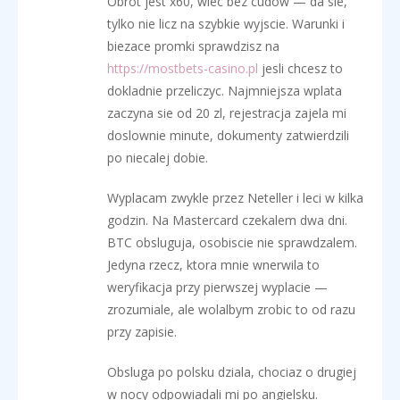
Obrot jest x60, wiec bez cudow — da sie,
tylko nie licz na szybkie wyjscie. Warunki i
biezace promki sprawdzisz na
https://mostbets-casino.pl
jesli chcesz to
dokladnie przeliczyc. Najmniejsza wplata
zaczyna sie od 20 zl, rejestracja zajela mi
doslownie minute, dokumenty zatwierdzili
po niecalej dobie.
Wyplacam zwykle przez Neteller i leci w kilka
godzin. Na Mastercard czekalem dwa dni.
BTC obsluguja, osobiscie nie sprawdzalem.
Jedyna rzecz, ktora mnie wnerwila to
weryfikacja przy pierwszej wyplacie —
zrozumiale, ale wolalbym zrobic to od razu
przy zapisie.
Obsluga po polsku dziala, chociaz o drugiej
w nocy odpowiadali mi po angielsku.