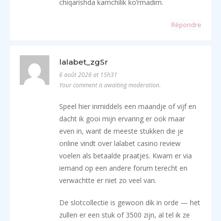
chiqarishda kamchilik ko’rmadim.
Répondre
lalabet_zgSr
6 août 2026 at 15h31
Your comment is awaiting moderation.
Speel hier inmiddels een maandje of vijf en
dacht ik gooi mijn ervaring er ook maar
even in, want de meeste stukken die je
online vindt over lalabet casino review
voelen als betaalde praatjes. Kwam er via
iemand op een andere forum terecht en
verwachtte er niet zo veel van.
De slotcollectie is gewoon dik in orde — het
zullen er een stuk of 3500 zijn, al tel ik ze