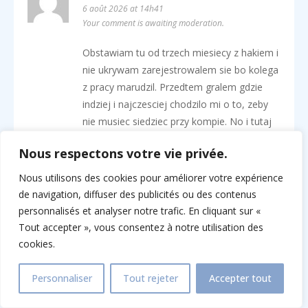
6 août 2026 at 14h41
Your comment is awaiting moderation.
Obstawiam tu od trzech miesiecy z hakiem i
nie ukrywam zarejestrowalem sie bo kolega
z pracy marudzil. Przedtem gralem gdzie
indziej i najczesciej chodzilo mi o to, zeby
nie musiec siedziec przy kompie. No i tutaj
apka nie zawodzi — nie zamula nawet na
Nous respectons votre vie privée.
moim starym Xiaomi.
Nous utilisons des cookies pour améliorer votre expérience
Wybor jest absurdalny, cos kolo 2-3 tysiecy
de navigation, diffuser des publicités ou des contenus
pozycji i to nie sa jakies krzaki. Play’n GO
personnalisés et analyser notre trafic. En cliquant sur «
jest wszedzie — Gates of Olympus leci u
Tout accepter », vous consentez à notre utilisation des
mnie codziennie, choc od jakiegos czasu
cookies.
czesciej siedze na Yggdrasilu. Live jest od
Evolution, dilerzy normalni, zywi ludzie,
Personnaliser
Tout rejeter
Accepter tout
Lightning Roulette potrafi wciagnac na
godzine. Polskojezycznego dilera brak i na