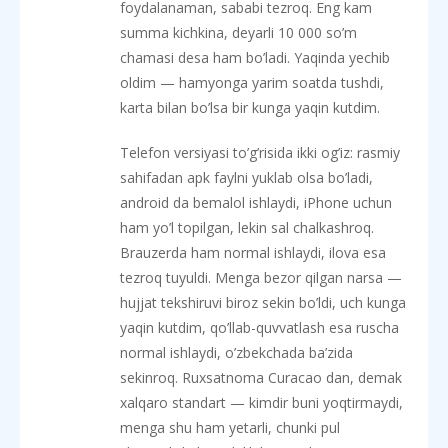
foydalanaman, sababi tezroq. Eng kam
summa kichkina, deyarli 10 000 so’m
chamasi desa ham bo’ladi. Yaqinda yechib
oldim — hamyonga yarim soatda tushdi,
karta bilan bo’lsa bir kunga yaqin kutdim.
Telefon versiyasi to’g’risida ikki og’iz: rasmiy
sahifadan apk faylni yuklab olsa bo’ladi,
android da bemalol ishlaydi, iPhone uchun
ham yo’l topilgan, lekin sal chalkashroq.
Brauzerda ham normal ishlaydi, ilova esa
tezroq tuyuldi. Menga bezor qilgan narsa —
hujjat tekshiruvi biroz sekin bo’ldi, uch kunga
yaqin kutdim, qo’llab-quvvatlash esa ruscha
normal ishlaydi, o’zbekchada ba’zida
sekinroq. Ruxsatnoma Curacao dan, demak
xalqaro standart — kimdir buni yoqtirmaydi,
menga shu ham yetarli, chunki pul