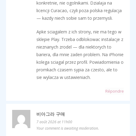
konkretnie, nie ogolnikami. Dzialaja na
licencji Curacao, czyli poza polska regulacja
— kazdy niech sobie sam to przemysli.
Apke sciagalem z ich strony, nie ma tego w
sklepie Play. Trzeba odblokowac instalacje z
nieznanych zrodel — dla niektorych to
bariera, dla mnie zaden problem. Na iPhonie
kolega sciagal przez profil. Powiadomienia o
promkach czasem sypia za czesto, ale to
sie wylacza w ustawieniach.
Répondre
비아그라 구매
7 août 2026 at 11h00
Your comment is awaiting moderation.