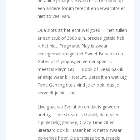
betaalde praatjes. Kwam er via iemand op
een andere forum terecht en verwachtte er
niet zo veel van.
Qua slots zit het echt wel goed — het zullen
er een stuk of 3500 zijn, precies geteld heb
ik het niet. Pragmatic Play is zwaar
vertegenwoordigd met Sweet Bonanza en
Gates of Olympus, en verder speel ik
meestal Play’n GO — Book of Dead pak ik
er altijd weer bij. NetEnt, Betsoft en wat Big
Time Gaming titels vind je er ook, dus je
verveelt je niet snel.
Live gaat via Evolution en dat is gewoon
prettig — de stream is stabiel, de dealers
zijn gezellig genoeg, Crazy Time zit er
uiteraard ook bij. Daar ben ik netto zwaar
op verlies hoor. De precieze bonusregels