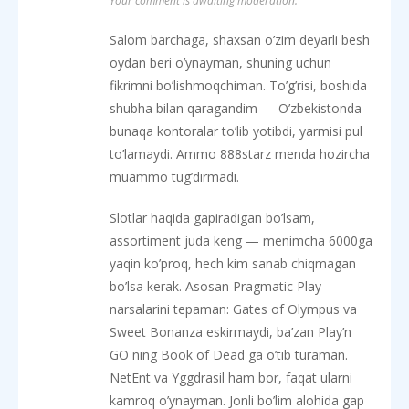
Your comment is awaiting moderation.
Salom barchaga, shaxsan o’zim deyarli besh
oydan beri o’ynayman, shuning uchun
fikrimni bo’lishmoqchiman. To’g’risi, boshida
shubha bilan qaragandim — O’zbekistonda
bunaqa kontoralar to’lib yotibdi, yarmisi pul
to’lamaydi. Ammo 888starz menda hozircha
muammo tug’dirmadi.
Slotlar haqida gapiradigan bo’lsam,
assortiment juda keng — menimcha 6000ga
yaqin ko’proq, hech kim sanab chiqmagan
bo’lsa kerak. Asosan Pragmatic Play
narsalarini tepaman: Gates of Olympus va
Sweet Bonanza eskirmaydi, ba’zan Play’n
GO ning Book of Dead ga o’tib turaman.
NetEnt va Yggdrasil ham bor, faqat ularni
kamroq o’ynayman. Jonli bo’lim alohida gap