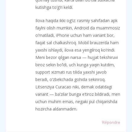
kutishga to’g’ri keldi.
Ilova haqida ikki og’iz: rasmiy sahifadan apk
faylni olish mumkin, Android da muammosiz
o’rnatiladi, iPhone uchun ham variant bor,
faqat sal chalkashroq. Mobil brauzerda ham
yaxshi ishlaydi, ilova esa yengilroq ko’rindi.
Meni bezor qilgan narsa — hujjat tekshiruvi
biroz sekin bo’ldi, uch kunga yaqin kutdim,
support xizmati rus tilida yaxshi javob
beradi, o’zbekchada gohida sekinroq.
Litsenziya Curacao niki, demak odatdagi
variant — ba’zilar bunga e’tiroz bildiradi, men
uchun muhim emas, negaki pul chiqarishda
hozircha aldanmadim.
Répondre