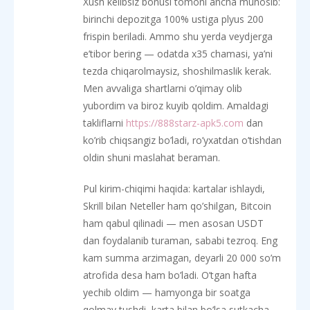
Xush kelibsiz bonusi tomoni ancha munosib:
birinchi depozitga 100% ustiga plyus 200
frispin beriladi. Ammo shu yerda veydjerga
e’tibor bering — odatda x35 chamasi, ya’ni
tezda chiqarolmaysiz, shoshilmaslik kerak.
Men avvaliga shartlarni o’qimay olib
yubordim va biroz kuyib qoldim. Amaldagi
takliflarni
https://888starz-apk5.com
dan
ko’rib chiqsangiz bo’ladi, ro’yxatdan o’tishdan
oldin shuni maslahat beraman.
Pul kirim-chiqimi haqida: kartalar ishlaydi,
Skrill bilan Neteller ham qo’shilgan, Bitcoin
ham qabul qilinadi — men asosan USDT
dan foydalanib turaman, sababi tezroq. Eng
kam summa arzimagan, deyarli 20 000 so’m
atrofida desa ham bo’ladi. O’tgan hafta
yechib oldim — hamyonga bir soatga
qolmay tushdi, karta bilan bo’lsa sutkacha