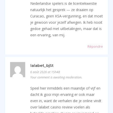
Nederlandse spelers is de licentiekwestie
natuurlijk het gesprek — ze draaien op
Curacao, geen KSA-vergunning, en dat moet
je gewoon voor jezelf afwegen. Ik heb nooit
gedoe gehad met uitbetalingen, maar dat is
een ervaring, van mij.
Répondre
lalabet_bjSt
6 août 2026 at 15h48
Your comment is awaiting moderation.
Speel hier inmiddels een maandje of vijf en
dacht ik gooi mijn ervaring er ook maar
even in, want de verhalen die je online vindt
over lalabet casino review voelen als