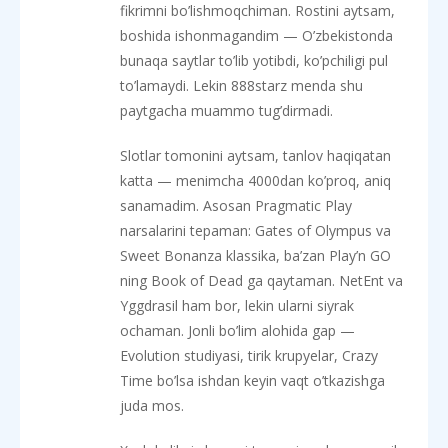
fikrimni bo’lishmoqchiman. Rostini aytsam,
boshida ishonmagandim — O’zbekistonda
bunaqa saytlar to’lib yotibdi, ko’pchiligi pul
to’lamaydi. Lekin 888starz menda shu
paytgacha muammo tug’dirmadi.
Slotlar tomonini aytsam, tanlov haqiqatan
katta — menimcha 4000dan ko’proq, aniq
sanamadim. Asosan Pragmatic Play
narsalarini tepaman: Gates of Olympus va
Sweet Bonanza klassika, ba’zan Play’n GO
ning Book of Dead ga qaytaman. NetEnt va
Yggdrasil ham bor, lekin ularni siyrak
ochaman. Jonli bo’lim alohida gap —
Evolution studiyasi, tirik krupyelar, Crazy
Time bo’lsa ishdan keyin vaqt o’tkazishga
juda mos.