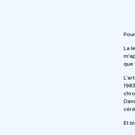
Pour
La l
m’ap
que 
L’ar
1983
chro
Dans
céré
Et b