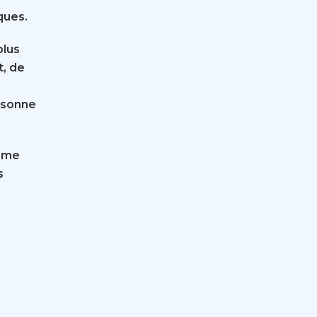
ques.
plus
t, de
rsonne
e me
s