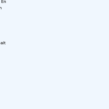
 En
n
ait