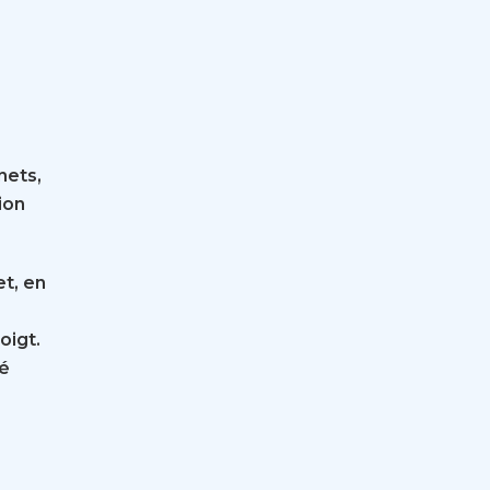
nets,
ion
et, en
oigt.
té