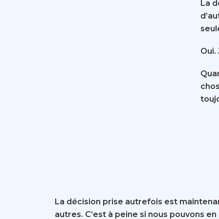
La d
d’au
seul
Oui.
Quan
chos
touj
La décision prise autrefois est maintena
autres. C’est à peine si nous pouvons en