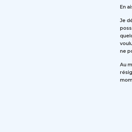
En a
Je dé
possi
quel
voul
ne p
Au mi
rési
mome